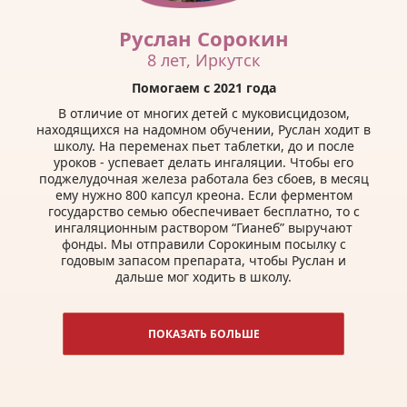
Руслан Сорокин
8 лет, Иркутск
Помогаем с 2021 года
В отличие от многих детей с муковисцидозом,
находящихся на надомном обучении, Руслан ходит в
школу. На переменах пьет таблетки, до и после
уроков - успевает делать ингаляции. Чтобы его
поджелудочная железа работала без сбоев, в месяц
ему нужно 800 капсул креона. Если ферментом
государство семью обеспечивает бесплатно, то с
ингаляционным раствором “Гианеб” выручают
фонды. Мы отправили Сорокиным посылку с
годовым запасом препарата, чтобы Руслан и
дальше мог ходить в школу.
ПОКАЗАТЬ БОЛЬШЕ
Ксения Дмитриева
9 лет, г. Тосно
До 1,5 лет Ксюша Дмитриева из Тосно непонятно